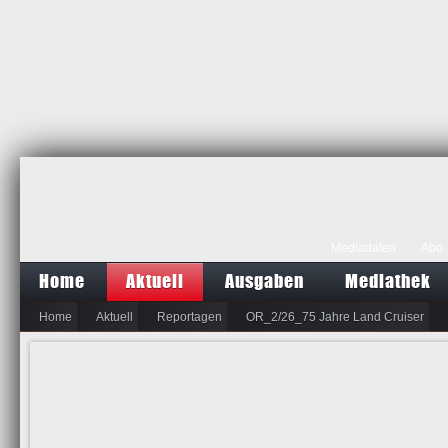
Mediadaten
Abo
Home
Aktuell
Ausgaben
Mediathek
Home
Aktuell
Reportagen
OR_2/26_75 Jahre Land Cruiser