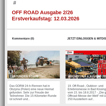
#
OFF ROAD Ausgabe 2/26
Erstverkaufstag: 12.03.2026
Kommentare (0)
JETZT EINLOGGEN & MITDI
24 STUNDEN STAUB
ABENTEUER & ALLRAD 20
Das GORM 24-h-Rennen hat in
19. Off-Road-, Outdoor- und
Olszyna (Polen) eine neue Heimat
Erlebnismesse in Bad Kissin
gefunden. Sehr zur Freude der
vom 15. bis 18.6.2017 - „Die 
Teilnehmer. Die 15-Kilometer-Runde
Offroad-Messe der Welt“ mit 
ist schnell und...
250 Ausstellern auf...