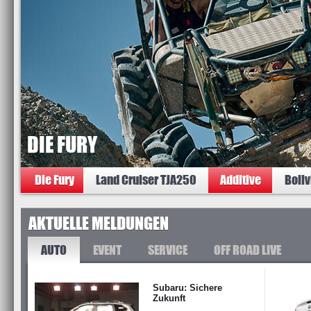
DIE FURY
Die Fury
Land Cruiser TJA250
Additive
Boliv
AKTUELLE MELDUNGEN
AUTO
EVENT
SERVICE
OFF ROAD LIVE
Subaru: Sichere
Zukunft