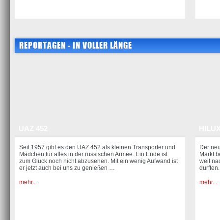
REPORTAGEN - IN VOLLER LÄNGE
UAZ 452
HILUX
Seit 1957 gibt es den UAZ 452 als kleinen Transporter und
Der neu
Mädchen für alles in der russischen Armee. Ein Ende ist
Markt b
zum Glück noch nicht abzusehen. Mit ein wenig Aufwand ist
weit na
er jetzt auch bei uns zu genießen …
durften.
mehr...
mehr...