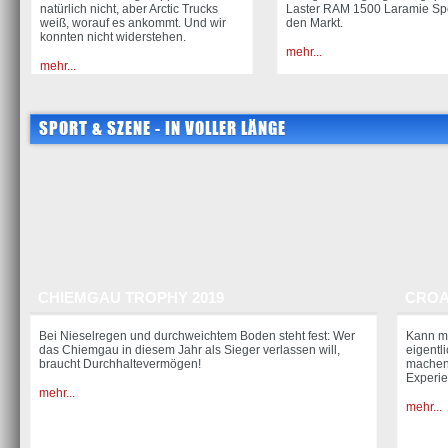
natürlich nicht, aber Arctic Trucks
Laster RAM 1500 Laramie Spo
weiß, worauf es ankommt. Und wir
den Markt.
konnten nicht widerstehen.
mehr...
mehr...
SPORT & SZENE - IN VOLLER LÄNGE
CHIEMGAU TROPHY 2019
CROAT
Bei Nieselregen und durchweichtem Boden steht fest: Wer
Kann ma
das Chiemgau in diesem Jahr als Sieger verlassen will,
eigentli
braucht Durchhaltevermögen!
machen 
Experie
mehr...
mehr...