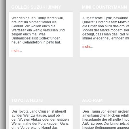
GOLLEK SUZUKI JIMNY
MINI COUNTRYMANN
Wer den neuen Jimny fahren will,
Aufgefrischte Optik, bewährte
braucht im Moment leider viel
Qualität. Unter diesem Motto
Geduld. Wir wollen euch die
die Briten von MINI das größt
Wartezeit ein wenig ver­süßen und
Modell der Marke modernisier
zeigen euch mal, was
gezeigt, dass man das Rad ni
Umbauspezialist Gollek für den
immer wieder neu erfinden 
neuen Geländefloh in petto hat.
mehr...
mehr...
TOYOTA HZJ78
AEC-RAM
Der Toyota Land Cruiser ist überall
Den Traum von einem große
auf der Welt zu Hause. Egal ob in
amerikanischen Pick-up erfüll
den Wüsten Afrikas oder den eisigen
hierzulande der offizielle Imp
Weiten nahe der Polarkappen. Ganz
AEC Europe. Der bringt jetzt 
ohne Vorbereitung klappt das
hiesige Bedingungen angepa