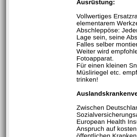
Ausrüstung
:
Vollwertiges Ersatzr
elementarem Werkz
Abschleppöse: Jeder 
Lage sein, seine Ab
Falles selber monti
Weiter wird empfohl
Fotoapparat.
Für einen kleinen S
Müsliriegel etc. emp
trinken!
Auslandskrankenve
Zwischen Deutschla
Sozialversicherung
European Health Ins
Anspruch auf kosten
öffentlichen Kranke