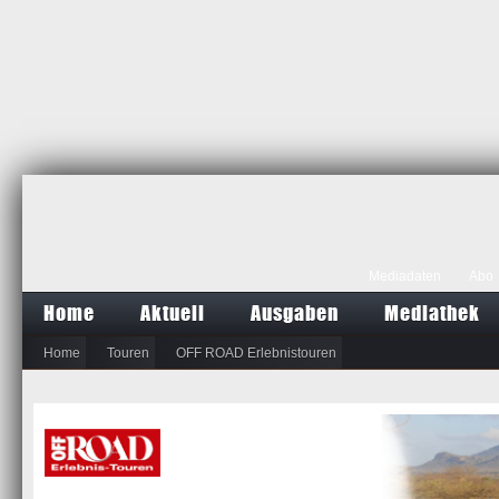
Mediadaten
Abo
Home
Aktuell
Ausgaben
Mediathek
Home
Touren
OFF ROAD Erlebnistouren