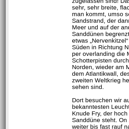
zugelassen sind! Da
sehr, sehr breite, fl
man kommt, umso sc
Sandstrand, der dan
Meer und auf der and
Sanddünen begrenzt 
etwas „Nervenkitzel“
Süden in Richtung 
per overlanding die 
Schotterpisten durc
Norden, wieder am 
dem Atlantikwall, d
zweiten Weltkrieg h
sehen sind.
Dort besuchen wir a
bekanntesten Leuch
Knude Fry, der hoch 
Sanddüne steht. On 
weiter bis fast rauf