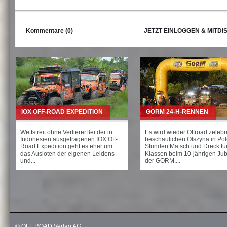
Kommentare (0)
JETZT EINLOGGEN & MITDI
IOX OFF-ROAD EXPEDITION
GORM 24-H-RENNEN
Wettstreit ohne VerliererBei der in
Es wird wieder Offroad zelebri
Indonesien ausgetragenen IOX Off-
beschaulichen Olszyna in Pol
Road Expedition geht es eher um
Stunden Matsch und Dreck für
das Ausloten der eigenen Leidens-
Klassen beim 10-jährigen Ju
und...
der GORM....
© OFF ROAD Verlag AG