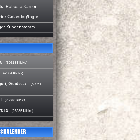
ts: Robuste Kanten
rter Geländegänger
liger Kundenstamm
15
(60613 Klicks)
(42584 Klicks)
uri, Gradisca!
(30961
l
(26878 Klicks)
2019
(23285 Klicks)
SKALENDER