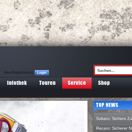
Neu Registrieren
Login
Infothek
Touren
Service
Shop
TOP NEWS
Subaru: Sichere Zu
Recaro: Sicherer 