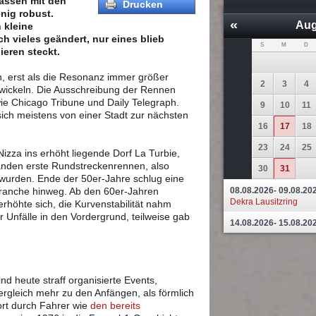
lassen mit den
Drucken
nig robust.
«
Aug
 kleine
h vieles geändert, nur eines blieb
S
M
D
ieren steckt.
in, erst als die Resonanz immer größer
2
3
4
wickeln. Die Ausschreibung der Rennen
ie Chicago Tribune und Daily Telegraph.
9
10
11
ich meistens von einer Stadt zur nächsten
16
17
18
23
24
25
izza ins erhöht liegende Dorf La Turbie,
standen erste Rundstreckenrennen, also
30
31
 wurden. Ende der 50er-Jahre schlug eine
ranche hinweg. Ab den 60er-Jahren
08.08.2026- 09.08.20
Dekra Lausitzring
rhöhte sich, die Kurvenstabilität nahm
r Unfälle in den Vordergrund, teilweise gab
14.08.2026- 15.08.20
ind heute straff organisierte Events,
ergleich mehr zu den Anfängen, als förmlich
ort durch Fahrer wie
den bereits