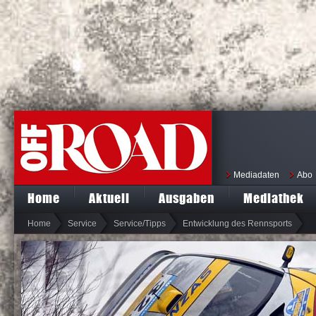
Mediadaten
Abo
Home
Aktuell
Ausgaben
Mediathek
Home
Service
Service/Tipps
Entwicklung des Rennsports