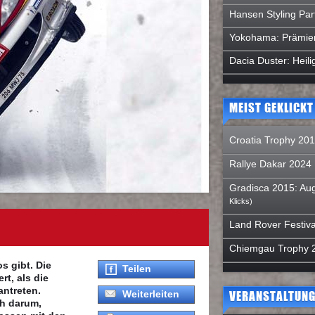
Hansen Styling Par
Yokohama: Prämie
Dacia Duster: Hei
MEIST GEKLICKT
Croatia Trophy 20
Rallye Dakar 2024
Gradisca 2015: Aug
Klicks)
Land Rover Festiva
Chiemgau Trophy 
s gibt. Die
Teilen
t, als die
antreten.
VERANSTALTUNG
Weiterleiten
ch darum,