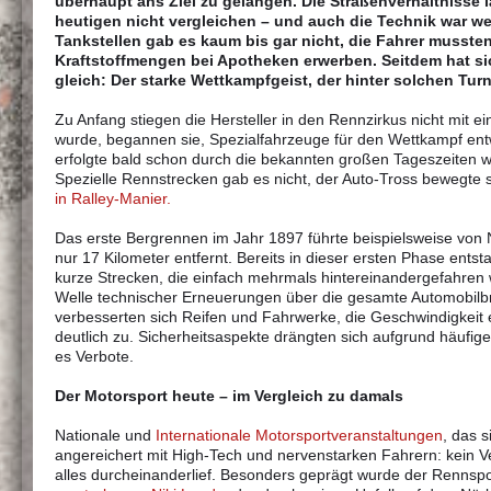
überhaupt ans Ziel zu gelangen. Die Straßenverhältnisse 
heutigen nicht vergleichen – und auch die Technik war we
Tankstellen gab es kaum bis gar nicht, die Fahrer mussten
Kraftstoffmengen bei Apotheken erwerben. Seitdem hat sic
gleich: Der starke Wettkampfgeist, der hinter solchen Turn
Zu Anfang stiegen die Hersteller in den Rennzirkus nicht mit e
wurde, begannen sie, Spezialfahrzeuge für den Wettkampf ent
erfolgte bald schon durch die bekannten großen Tageszeiten w
Spezielle Rennstrecken gab es nicht, der Auto-Tross bewegte s
in Ralley-Manier.
Das erste Bergrennen im Jahr 1897 führte beispielsweise von N
nur 17 Kilometer entfernt. Bereits in dieser ersten Phase ent
kurze Strecken, die einfach mehrmals hintereinandergefahren
Welle technischer Erneuerungen über die gesamte Automobilb
verbesserten sich Reifen und Fahrwerke, die Geschwindigkeit e
deutlich zu. Sicherheitsaspekte drängten sich aufgrund häufige
es Verbote.
Der Motorsport heute – im Vergleich zu damals
Nationale und
Internationale Motorsportveranstaltungen
, das s
angereichert mit High-Tech und nervenstarken Fahrern: kein V
alles durcheinanderlief. Besonders geprägt wurde der Rennsp