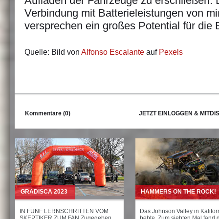
Aufladen der Fahrzeuge zu erschließen. 
Verbindung mit Batterieleistungen von m
versprechen ein großes Potential für die
Quelle: Bild von
Alfonso Escalante
auf
Pexels
Kommentare (0)
JETZT EINLOGGEN & MITDI
GRADISCA 2023
HAMMERS ON THE ROCK!
IN FÜNF LERNSCHRITTEN VOM
Das Johnson Valley in Kalifor
SKEPTIKER ZUM FAN Zugegeben,
bebte. Zum siebten Mal fand d