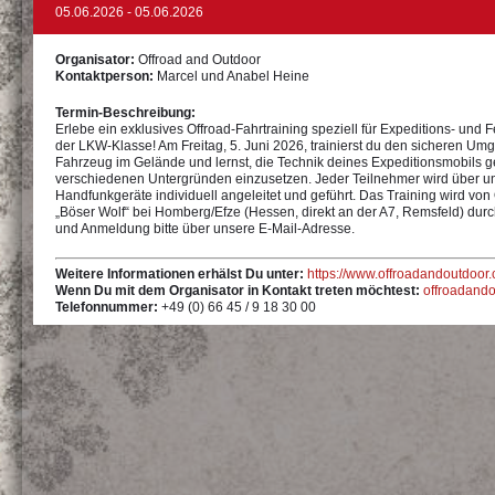
05.06.2026 - 05.06.2026
Organisator:
Offroad and Outdoor
Kontaktperson:
Marcel und Anabel Heine
Termin-Beschreibung:
Erlebe ein exklusives Offroad-Fahrtraining speziell für Expeditions- und 
der LKW-Klasse! Am Freitag, 5. Juni 2026, trainierst du den sicheren Um
Fahrzeug im Gelände und lernst, die Technik deines Expeditionsmobils ge
verschiedenen Untergründen einzusetzen. Jeder Teilnehmer wird über u
Handfunkgeräte individuell angeleitet und geführt. Das Training wird vo
„Böser Wolf“ bei Homberg/Efze (Hessen, direkt an der A7, Remsfeld) durchg
und Anmeldung bitte über unsere E-Mail-Adresse.
Weitere Informationen erhälst Du unter:
https://www.offroadandoutdoor.
Wenn Du mit dem Organisator in Kontakt treten möchtest:
offroadand
Telefonnummer:
+49 (0) 66 45 / 9 18 30 00