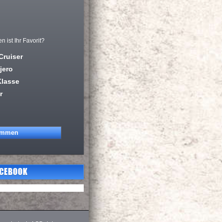
ist Ihr Favorit?
Cruiser
jero
Klasse
r
ACEBOOK