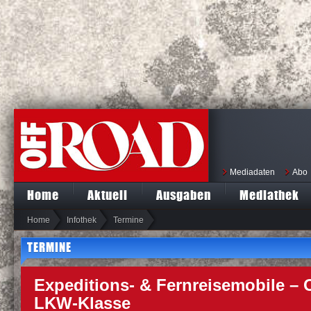
Mediadaten
Abo
Home
Aktuell
Ausgaben
Mediathek
Home
Infothek
Termine
TERMINE
Expeditions- & Fernreisemobile – 
LKW-Klasse