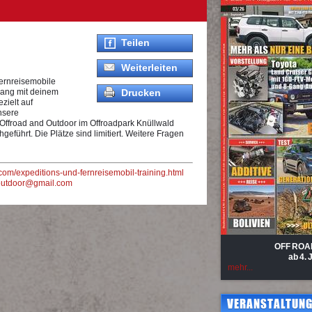
Teilen
Weiterleiten
Fernreisemobile
gang mit deinem
Drucken
zielt auf
nsere
n Offroad and Outdoor im Offroadpark Knüllwald
eführt. Die Plätze sind limitiert. Weitere Fragen
com/expeditions-und-fernreisemobil-training.html
outdoor@gmail.com
OFF ROA
ab 4. 
mehr...
VERANSTALTUNG