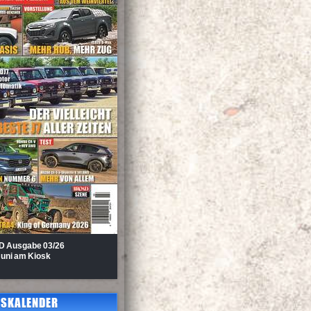
D Au
sgabe 03/26
Juni am Kiosk
SKALENDER