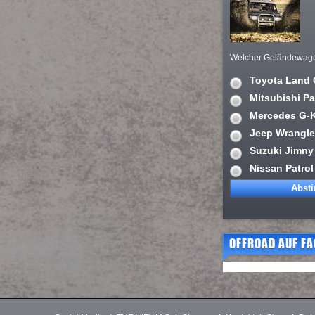
Welcher Geländewagen 
Toyota Land 
Mitsubishi Pa
Mercedes G-
Jeep Wrangle
Suzuki Jimny
Nissan Patrol
OFFROAD AUF F