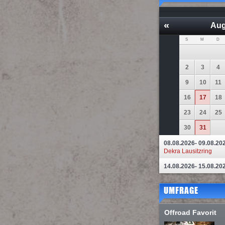
«
Aug
S
M
D
2
3
4
9
10
11
16
17
18
23
24
25
30
31
08.08.2026- 09.08.20
Dekra Lausitzring
14.08.2026- 15.08.20
UMFRAGE
Offroad Favorit