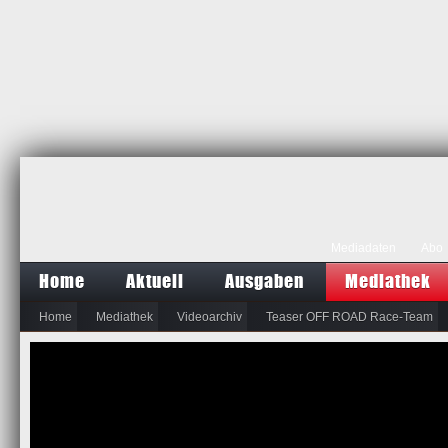
Mediadaten
Abo
Home
Aktuell
Ausgaben
Mediathek
Home
Mediathek
Videoarchiv
Teaser OFF ROAD Race-Team