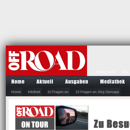
Mediadaten
Abo
Home
Aktuell
Ausgaben
Mediathek
Home
Infothek
10 Fragen an
10 Fragen an Jörg Gienapp