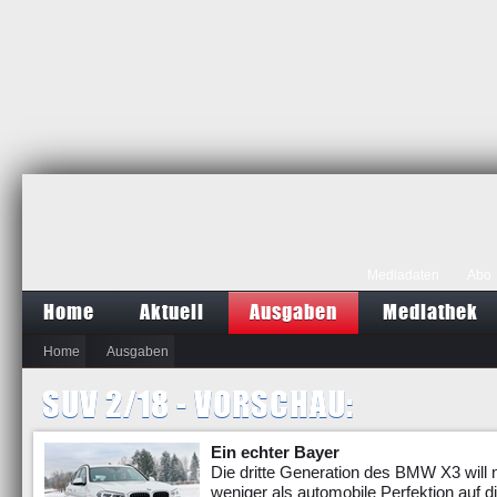
Mediadaten
Abo
Home
Aktuell
Ausgaben
Mediathek
Home
Ausgaben
SUV 2/18 - VORSCHAU:
Ein echter Bayer
Die dritte Generation des BMW X3 will n
weniger als automobile Perfektion auf d