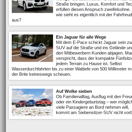
Straße bringen. Luxus, Komfort und Te
erfüllen diesen Anspruch zweifels­ohne
wie sieht es eigentlich mit der Fahrfreu
aus?
Ein Jaguar für alle Wege
Mit dem E-Pace schickt Jaguar sein zw
SUV auf die Straße und ins Gelände und
den Mitbewerbern Kunden abjagen. Ma
verspricht, dass der kompakte Fünfsitze
jedem Terrain zu Hause ist. Selbst
Wasserdurchfahrten bis zu einer Wattiefe von 500 Millimeter 
der Brite keineswegs scheuen.
Auf Wolke sieben
Ob Familienalltag, Ausflug mit den Fre
oder ein Kinder­geburtstag – wer möglic
viele Passagiere an Bord nehmen will,
kommt am Siebensitzer-SUV nicht vorb