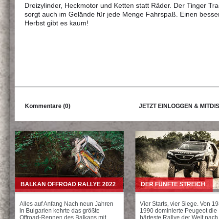
Dreizylinder, Heckmotor und Ketten statt Räder. Der Tinger Tra
sorgt auch im Gelände für jede Menge Fahrspaß. Einen besse
Herbst gibt es kaum!
Kommentare (0)
JETZT EINLOGGEN & MITDI
BALKAN OFFROAD RALLYE 2022
DER FÜNFTE STREICH
Alles auf Anfang Nach neun Jahren
Vier Starts, vier Siege. Von 1
in Bulgarien kehrte das größte
1990 dominierte Peugeot die
Offroad-Rennen des Balkans mit
härteste Rallye der Welt nach