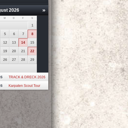
»
ust
2026
M
D
F
S
1
5
6
7
8
12
13
14
15
19
20
21
22
26
27
28
29
26
TRACK & DRECK 2026
26
Karpaten Scout Tour