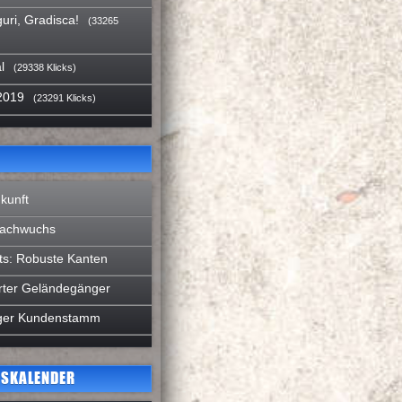
uri, Gradisca!
(33265
l
(29338 Klicks)
2019
(23291 Klicks)
kunft
Nachwuchs
ts: Robuste Kanten
rter Geländegänger
liger Kundenstamm
SKALENDER