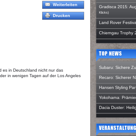
Weiterleiten
Gradisca 2015: Aug
Klicks)
Drucken
Land Rover Festiva
Chiemgau Trophy 
TOP NEWS
Subaru: Sichere Zu
 es in Deutschland nicht nur das
der in wenigen Tagen auf der Los Angeles
Recaro: Sicherer 
Hansen Styling Par
Yokohama: Prämie
Dacia Duster: Hei
VERANSTALTUNG