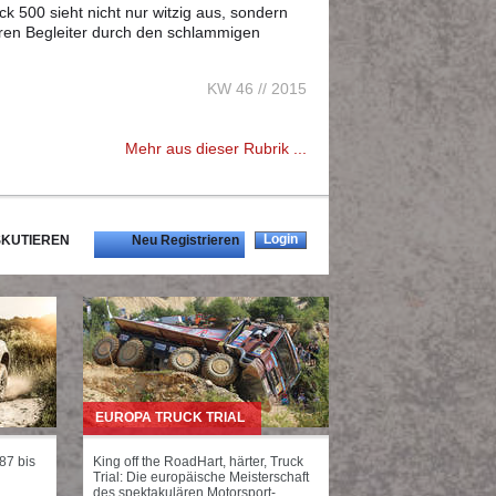
ck 500 sieht nicht nur witzig aus, sondern
ren Begleiter durch den schlammigen
KW 46 // 2015
Mehr aus dieser Rubrik ...
Login
SKUTIEREN
Neu Registrieren
EUROPA TRUCK TRIAL
987 bis
King off the RoadHart, härter, Truck
Trial: Die europäische Meisterschaft
des spektakulären Motorsport-