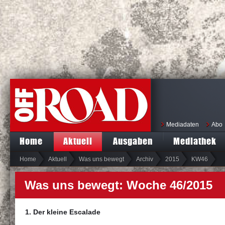
Mediadaten
Abo
Home
Aktuell
Ausgaben
Mediathek
Home
Aktuell
Was uns bewegt
Archiv
2015
KW46
Was uns bewegt: Woche 46/2015
1. Der kleine Escalade