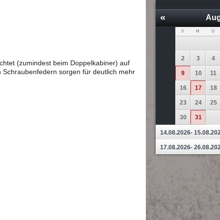
«
Aug
S
M
D
2
3
4
zichtet (zumindest beim Doppelkabiner) auf
n Schraubenfedern sorgen für deutlich mehr
9
10
11
16
17
18
23
24
25
30
31
14.08.2026- 15.08.20
17.08.2026- 26.08.20