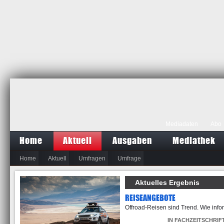
Mediadaten
Abo
Home
Aktuell
Ausgaben
Mediathek
Home
Aktuell
Umfragen
Umfrage
Aktuelles Ergebnis
REISEANGEBOTE
Offroad-Reisen sind Trend. Wie inf
IN FACHZEITSCHRIF