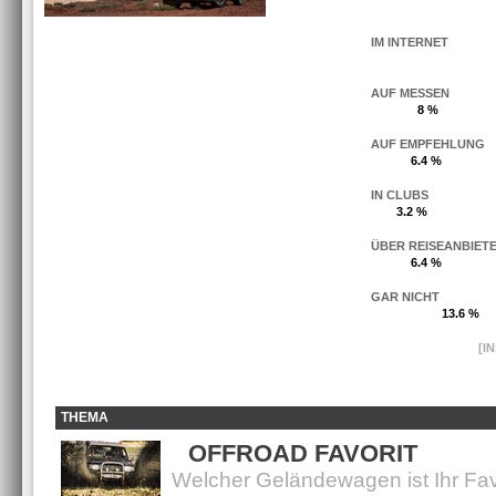
IM INTERNET
AUF MESSEN
8 %
AUF EMPFEHLUNG
6.4 %
IN CLUBS
3.2 %
ÜBER REISEANBIET
6.4 %
GAR NICHT
13.6 %
[I
THEMA
OFFROAD FAVORIT
Welcher Geländewagen ist Ihr Fav