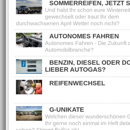
SOMMERREIFEN, JETZT 
Und habt Ihr schon eure Winterrei
gewechselt oder traut Ihr dem
durchwachsenen April Wetter noch nicht?
AUTONOMES FAHREN
Autonomes Fahren - Die Zukunft 
Automobilbranche?
BENZIN, DIESEL ODER D
LIEBER AUTOGAS?
REIFENWECHSEL
Der Reifenwechsel steht wieder vo
Wie wechseln Sie Ihre Reifen?
G-UNIKATE
Welchen dieser wunderschönen G
Ihr gerne noch einmal im Heft detail
sehen? Stimmt fleißig ab!