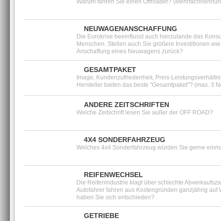
Warum fahren Sie einen Offroader? (Mehrfachnennun
NEUWAGENANSCHAFFUNG
Die Eurokrise beeinflusst auch hierzulande das Kon
Menschen. Stellen auch Sie größere Investitionen wie
Anschaffung eines Neuwagens zurück?
GESAMTPAKET
Image, Kundenzufriedenheit, Preis-Leistungsverhältn
Hersteller bieten das beste "Gesamtpaket"? (max. 3
ANDERE ZEITSCHRIFTEN
Welche Zeitschrift lesen Sie außer der OFF ROAD?
4X4 SONDERFAHRZEUG
Welches 4x4 Sonderfahrzeug würden Sie gerne einma
REIFENWECHSEL
Die Reifenindustrie klagt über schlechte Abverkaufsz
Autofahrer fahren aus Kostengründen ganzjährig auf W
haben Sie sich entschieden?
GETRIEBE