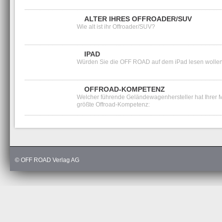
ALTER IHRES OFFROADER/SUV
Wie alt ist ihr Offroader/SUV?
IPAD
Würden Sie die OFF ROAD auf dem iPad lesen wolle
OFFROAD-KOMPETENZ
Welcher führende Geländewagenhersteller hat Ihrer 
größte Offroad-Kompetenz:
Erste
1
2
Letzt
© OFF ROAD Verlag AG