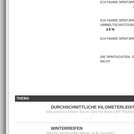
ICH FAHRE SPRITS
ICH FAHRE SPRITSP
UMWELTSCHUTZGR
2.5 %
ICH FAHRE SPRITS
DIE SPRITKOSTEN- 
NICHT
THEMA
DURCHSCHNITTLICHE KILOMETERLEIST
Wie viele km fahren Sie im Jahr mit Ihrem OFF ROA
WINTERREIFEN
Welche Winterreifen Marke ist Ihr favorite?