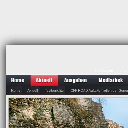
Mediadaten
Abo
Home
Aktuell
Ausgaben
Mediathek
Home
Aktuell
Testberichte
OFF ROAD Auftakt: Treffen der Gene