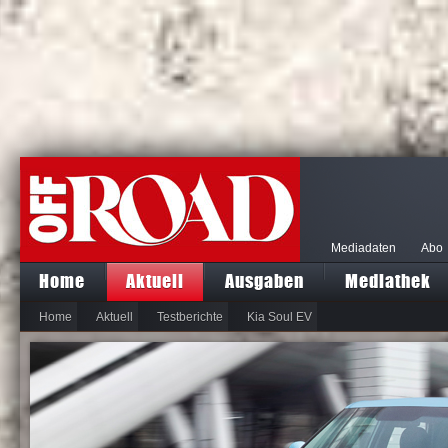
Mediadaten
Abo
Home
Aktuell
Ausgaben
Mediathek
Home
Aktuell
Testberichte
Kia Soul EV