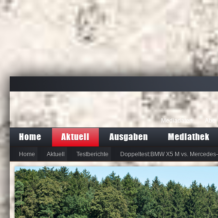
Mediadaten
Abo
Home
Aktuell
Ausgaben
Mediathek
Home
Aktuell
Testberichte
Doppeltest:BMW X5 M vs. Mercede