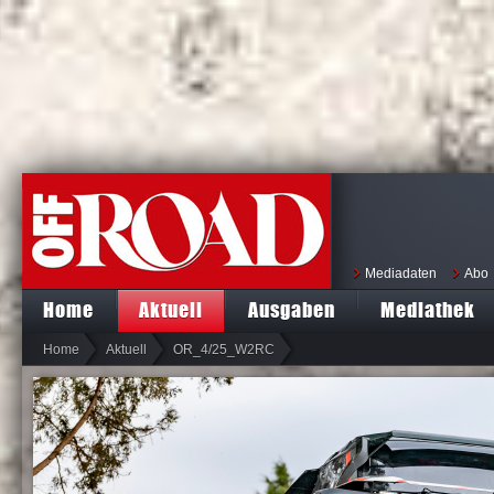
Mediadaten
Abo
Home
Aktuell
Ausgaben
Mediathek
Home
Aktuell
OR_4/25_W2RC