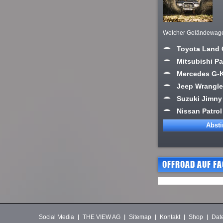
Welcher Geländewagen 
Toyota Land 
Mitsubishi Pa
Mercedes G-
Jeep Wrangle
Suzuki Jimny
Nissan Patrol
OFFROAD AUF F
Social Media
THE VIEW AG
Sitemap
Kontakt
Shop
Dat