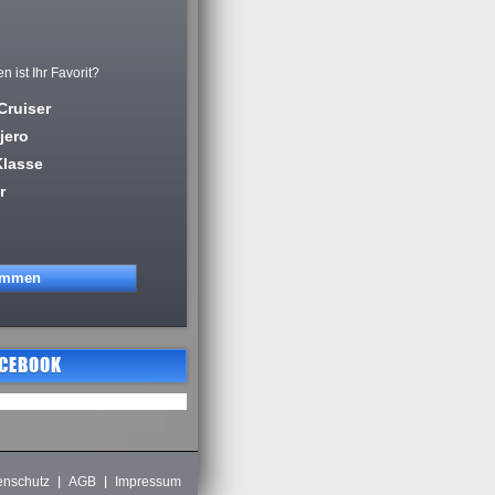
ist Ihr Favorit?
Cruiser
jero
Klasse
r
ACEBOOK
enschutz
AGB
Impressum