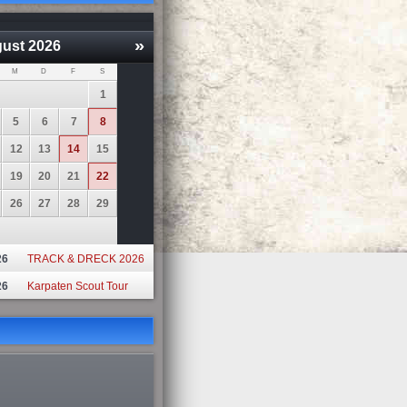
»
ust
2026
M
D
F
S
1
5
6
7
8
12
13
14
15
19
20
21
22
26
27
28
29
26
TRACK & DRECK 2026
26
Karpaten Scout Tour