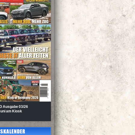
D Au
sgabe 03/26
Juni am Kiosk
SKALENDER