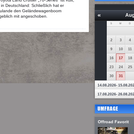
oyota Land Cruiser „70-Series“ ist Kult,
in Deutschland: Schließlich hat er
zulande den Geländewagenboom
«
Aug
eblich mit angeschoben.
S
M
D
2
3
4
9
10
11
16
17
18
23
24
25
30
31
14.08.2026- 15.08.20
17.08.2026- 26.08.20
UMFRAGE
Offroad Favorit