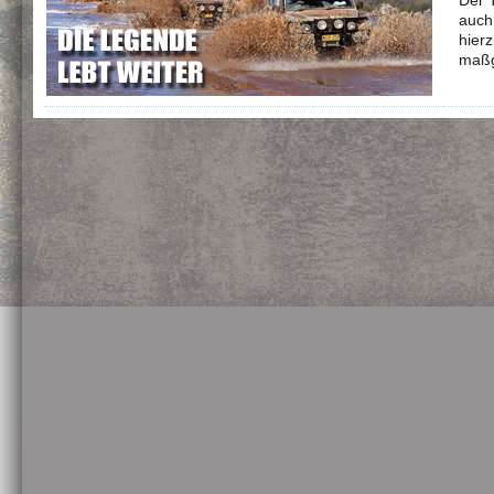
Der T
auch 
hier
maßg