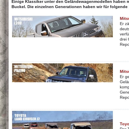
Einige Klassiker unter den Geländewagenmodellen haben mi
Buckel. Die einzelnen Generationen haben wir für folgende
Mits
Er z
deut
verf
drei 
Repo
Mits
Er g
Gelä
komp
Gene
Repo
Toyo