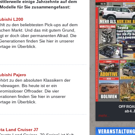
ttlerweile einige Jahrzehnte auf dem
 Modelle für Sie zusammengefasst:
ubishi L200
ählt zu den beliebtesten Pick-ups auf dem
schen Markt. Und das mit gutem Grund,
ügt er doch über permanenten Allrad. Die
Generationen finden Sie hier in unserer
rtage im Überblick.
ubishi Pajero
ehört zu den absoluten Klassikern der
ndewagen. Bis heute ist er ein
romissloser Offroader. Die vier
rationen finden Sie hier in unserer
rtage im Überblick.
OFF ROA
ab 4. 
mehr...
ta Land Cruiser J7
VERANSTALTUNG