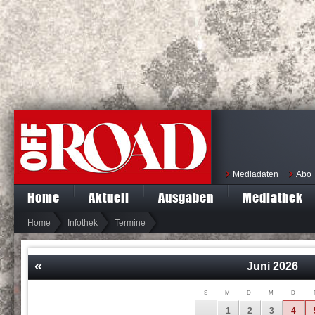
Mediadaten
Abo
Home
Aktuell
Ausgaben
Mediathek
Home
Infothek
Termine
«
Juni
2026
S
M
D
M
D
1
2
3
4