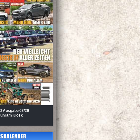
D Au
sgabe 03/26
Juni am Kiosk
SKALENDER