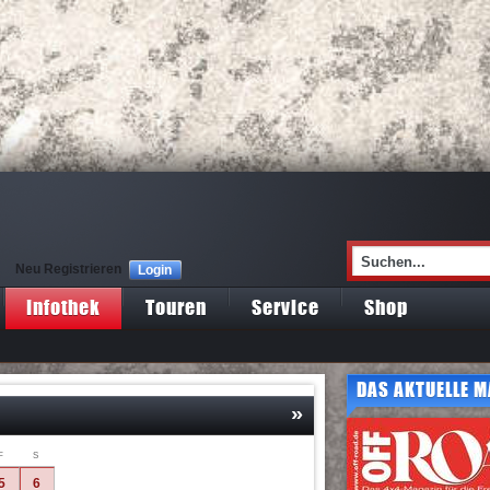
Neu Registrieren
Login
Infothek
Touren
Service
Shop
DAS AKTUELLE M
»
F
S
5
6