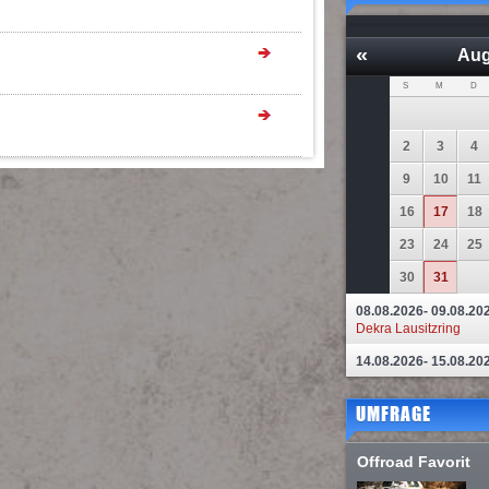
«
Aug
S
M
D
2
3
4
9
10
11
16
17
18
23
24
25
30
31
08.08.2026- 09.08.20
Dekra Lausitzring
14.08.2026- 15.08.20
UMFRAGE
Offroad Favorit