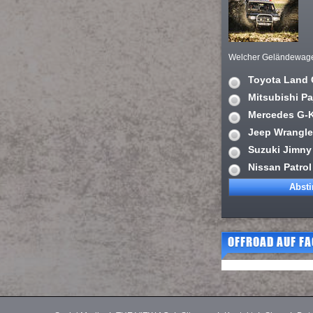
Welcher Geländewagen 
Toyota Land 
Mitsubishi Pa
Mercedes G-
Jeep Wrangle
Suzuki Jimny
Nissan Patrol
OFFROAD AUF F