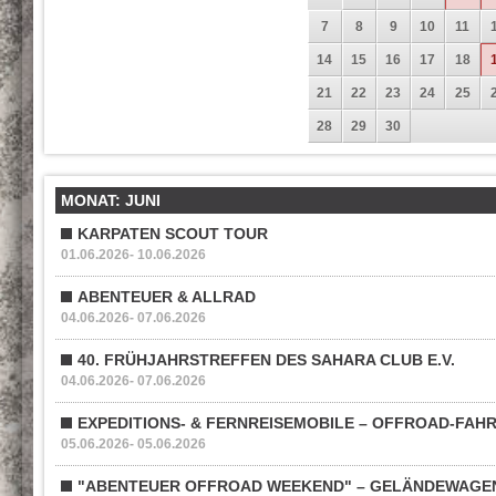
7
8
9
10
11
14
15
16
17
18
21
22
23
24
25
28
29
30
MONAT: JUNI
KARPATEN SCOUT TOUR
01.06.2026- 10.06.2026
ABENTEUER & ALLRAD
04.06.2026- 07.06.2026
40. FRÜHJAHRSTREFFEN DES SAHARA CLUB E.V.
04.06.2026- 07.06.2026
EXPEDITIONS- & FERNREISEMOBILE – OFFROAD-FAH
05.06.2026- 05.06.2026
"ABENTEUER OFFROAD WEEKEND" – GELÄNDEWAGEN