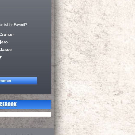
ist Ihr Favorit?
Cruiser
jero
Klasse
r
ACEBOOK