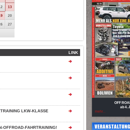
12
13
19
20
26
27
LINK
OFF ROA
ab 4. 
RTRAINING LKW-KLASSE
mehr...
VERANSTALTUNG
-OFFROAD-FAHRTRAINING!