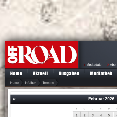
Mediadaten
Abo
Home
Aktuell
Ausgaben
Mediathek
Home
Infothek
Termine
«
Februar
2026
S
M
D
M
D
1
2
3
4
5