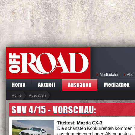
Mediadaten
Abo
Home
Aktuell
Ausgaben
Mediathek
Home
Ausgaben
SUV 4/15 - VORSCHAU:
Titeltest: Mazda CX-3
Die schärfsten Konkurrenten kommen 
aus dem eigenen Lager. Als neuestes