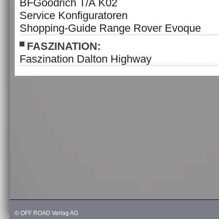
BFGoodrich T/A K02
Service Konfiguratoren
Shopping-Guide Range Rover Evoque
FASZINATION:
Faszination Dalton Highway
© OFF ROAD Verlag AG