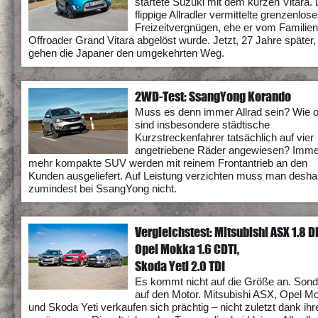
startete Suzuki mit dem kurzen Vitara.
flippige Allradler vermittelte grenzenlos
Freizeitvergnügen, ehe er vom Familien
Offroader Grand Vitara abgelöst wurde. Jetzt, 27 Jahre später,
gehen die Japaner den umgekehrten Weg.
2WD-Test: SsangYong Korando
Muss es denn immer Allrad sein? Wie o
sind insbesondere städtische
Kurzstreckenfahrer tatsächlich auf vier
angetriebene Räder angewiesen? Imme
mehr kompakte SUV werden mit reinem Frontantrieb an den
Kunden ausgeliefert. Auf Leistung verzichten muss man desha
zumindest bei SsangYong nicht.
Vergleichstest: Mitsubishi ASX 1.8 D
Opel Mokka 1.6 CDTi,
Skoda Yeti 2.0 TDI
Es kommt nicht auf die Größe an. Son
auf den Motor. Mitsubishi ASX, Opel M
und Skoda Yeti verkaufen sich prächtig – nicht zuletzt dank ihr