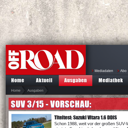
Mediadaten
Abo
Home
Aktuell
Ausgaben
Mediathek
Home
Ausgaben
SUV 3/15 - VORSCHAU:
Titeltest: Suzuki Vitara 1.6 DDiS
Schon 1988, weit vor der großen SUV-W