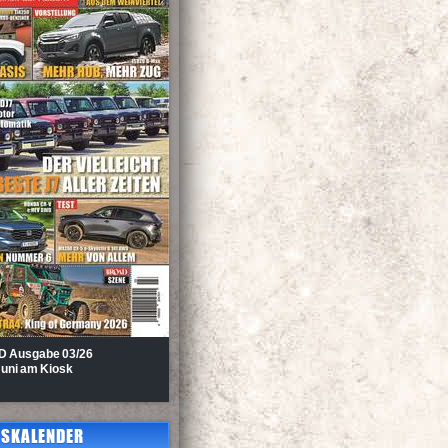
D Au
sgabe 03/26
Juni am Kiosk
SKALENDER