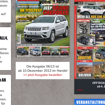
hickes,
nauso
 auf
ALL4,
seine
ußeres
r
te
Die Ausgabe 06/13 ist
ab 10.Dezember 2013 im Handel
>> jetzt Ausgabe bestellen
n AR
OFF ROA
ab 4. 
mehr...
ers.
le
hnen.
VERANSTALTUNG
 für