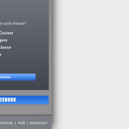
ist Ihr Favorit?
Cruiser
jero
Klasse
r
ACEBOOK
enschutz
AGB
Impressum