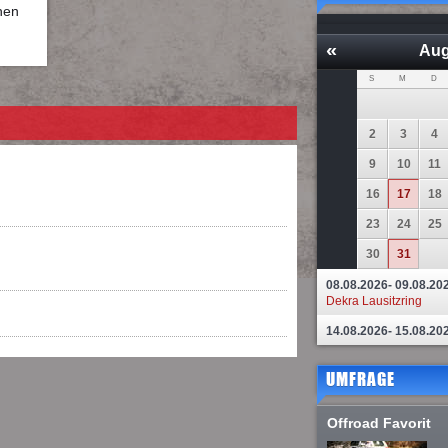
hen
«
Aug
S
M
D
2
3
4
9
10
11
16
17
18
23
24
25
30
31
08.08.2026- 09.08.20
Dekra Lausitzring
14.08.2026- 15.08.20
UMFRAGE
Offroad Favorit