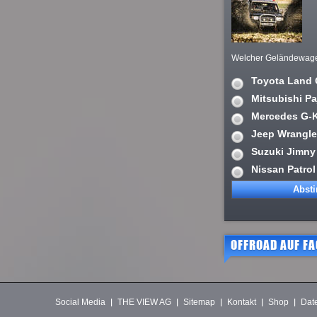
Welcher Geländewagen 
Toyota Land 
Mitsubishi Pa
Mercedes G-
Jeep Wrangle
Suzuki Jimny
Nissan Patrol
OFFROAD AUF F
Social Media
THE VIEW AG
Sitemap
Kontakt
Shop
Dat