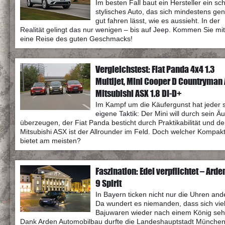
Im besten Fall baut ein Hersteller ein sc
stylisches Auto, das sich mindestens ge
gut fahren lässt, wie es aussieht. In der
Realität gelingt das nur wenigen – bis auf Jeep. Kommen Sie mit
eine Reise des guten Geschmacks!
Vergleichstest: Fiat Panda 4x4 1.3
Multijet, Mini Cooper D Countryman 
Mitsubishi ASX 1.8 DI-D+
Im Kampf um die Käufergunst hat jeder 
eigene Taktik: Der Mini will durch sein Ä
überzeugen, der Fiat Panda besticht durch Praktikabilität und de
Mitsubishi ASX ist der Allrounder im Feld. Doch welcher Kompak
bietet am meisten?
Faszination: Edel verpflichtet – Arde
9 Spirit
In Bayern ticken nicht nur die Uhren and
Da wundert es niemanden, dass sich vie
Bajuwaren wieder nach einem König se
Dank Arden Automobilbau durfte die Landeshauptstadt München