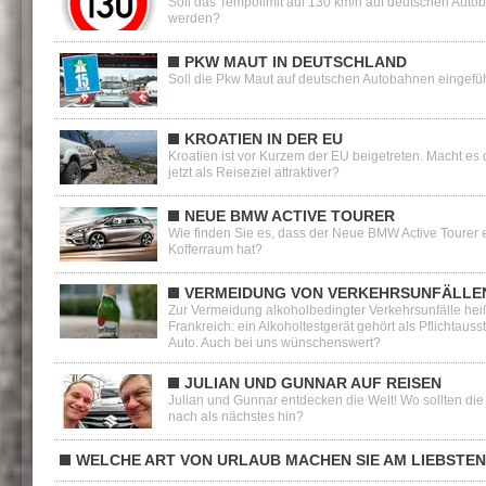
Soll das Tempolimit auf 130 km/h auf deutschen Aut
werden?
PKW MAUT IN DEUTSCHLAND
Soll die Pkw Maut auf deutschen Autobahnen eingefü
KROATIEN IN DER EU
Kroatien ist vor Kurzem der EU beigetreten. Macht es 
jetzt als Reiseziel attraktiver?
NEUE BMW ACTIVE TOURER
Wie finden Sie es, dass der Neue BMW Active Tourer 
Kofferraum hat?
VERMEIDUNG VON VERKEHRSUNFÄLLE
Zur Vermeidung alkoholbedingter Verkehrsunfälle heiß
Frankreich: ein Alkoholtestgerät gehört als Pflichtauss
Auto. Auch bei uns wünschenswert?
JULIAN UND GUNNAR AUF REISEN
Julian und Gunnar entdecken die Welt! Wo sollten die
nach als nächstes hin?
WELCHE ART VON URLAUB MACHEN SIE AM LIEBSTE