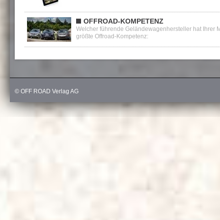
OFFROAD-KOMPETENZ
Welcher führende Geländewagenhersteller hat Ihrer 
größte Offroad-Kompetenz:
Erste
1
2
Letzt
© OFF ROAD Verlag AG