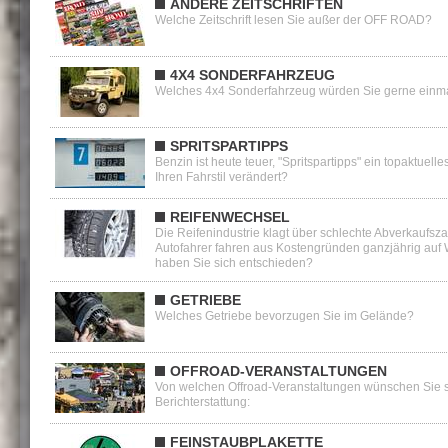
ANDERE ZEITSCHRIFTEN
Welche Zeitschrift lesen Sie außer der OFF ROAD?
4X4 SONDERFAHRZEUG
Welches 4x4 Sonderfahrzeug würden Sie gerne einma
SPRITSPARTIPPS
Benzin ist heute teuer, "Spritspartipps" ein topaktuel
Ihren Fahrstil verändert?
REIFENWECHSEL
Die Reifenindustrie klagt über schlechte Abverkaufsz
Autofahrer fahren aus Kostengründen ganzjährig auf W
haben Sie sich entschieden?
GETRIEBE
Welches Getriebe bevorzugen Sie im Gelände?
OFFROAD-VERANSTALTUNGEN
Von welchen Offroad-Veranstaltungen wünschen Sie 
Berichterstattung:
FEINSTAUBPLAKETTE