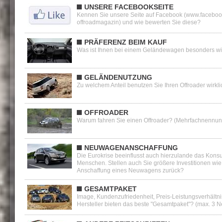
UNSERE FACEBOOKSEITE
Kennen Sie unsere Seite auf Facebook (www.faceboo
offroadmagazin) und wie bewerten Sie diese?
PRÄFERENZ BEIM KAUF
Was ist Ihnen bei einem Geländewagen besonders wi
GELÄNDENUTZUNG
Zu welchem Anteil benutzen Sie Ihren Offroader wirkl
OFFROADER
Warum fahren Sie einen Offroader? (Mehrfachnennun
NEUWAGENANSCHAFFUNG
Die Eurokrise beeinflusst auch hierzulande das Kon
Menschen. Stellen auch Sie größere Investitionen wie
Anschaffung eines Neuwagens zurück?
GESAMTPAKET
Image, Kundenzufriedenheit, Preis-Leistungsverhältn
Hersteller bieten das beste "Gesamtpaket"? (max. 3