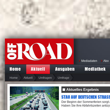
Mediadaten
Abo
Home
Aktuell
Ausgaben
Mediathek
Home
Aktuell
Umfragen
Umfrage
Aktuelles Ergebnis
STAU AUF DEUTSCHEN STRASS
Der Beginn der Sommerferien sorgt 
Haben Sie Ihre Abfahrtszeiten antiz