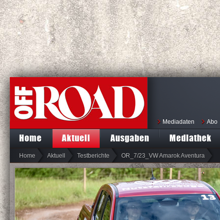
Mediadaten
Abo
Home
Aktuell
Ausgaben
Mediathek
Home
Aktuell
Testberichte
OR_7/23_VW Amarok Aventura