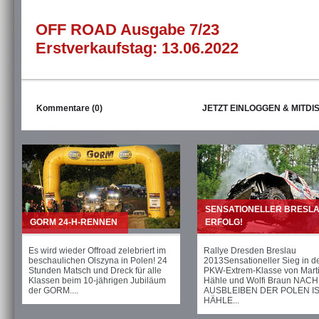
OFF ROAD Ausgabe 7/23
Erstverkaufstag: 13.06.2022
Kommentare (0)
JETZT EINLOGGEN & MITDI
SENSATIONELLER BRESLA
GORM 24-H-RENNEN
ERFOLG!
Es wird wieder Offroad zelebriert im
Rallye Dresden Breslau
beschaulichen Olszyna in Polen! 24
2013Sensationeller Sieg in d
Stunden Matsch und Dreck für alle
PKW-Extrem-Klasse von Mart
Klassen beim 10-jährigen Jubiläum
Hähle und Wolfi Braun NAC
der GORM....
AUSBLEIBEN DER POLEN I
HÄHLE...